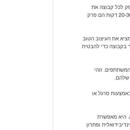
כדי להתחיל, חלקו את המשתתפים לקבוצות של שלושה עד חמישה אנשים. ספק לכל קבוצה את 
אותה כמות אספקה ​​ותן להם פרק זמן מוגדר לבניית המגדל שלה. בדרך כלל, 20-30 דקות הם פרק 
יש לעודד את המשתתפים לדון ברעיונות שלהם ולעבוד בשיתוף פעולה כדי להמציא את העיצוב הטוב 
ביותר עבור המגדל שלהם. הם צריכים גם להקצות משימות ספציפיות לכל חבר בקבוצה כדי להבטיח 
כאשר מגבלת הזמן מתקרבת, בקש מכל קבוצה להציג את המגדל שלה לשאר המשתתפים. זוהי 
 שלהם.
לאחר שכל הצוותים הציגו את המגדלים שלהם, מדוד את הגובה של כל מגדל באמצעות סרגל או 
פעילות "בנה מגדל" היא דרך מהנה ומרתקת לקידום עבודת צוות ושיתוף פעולה. היא מאפשרת 
למשתתפים לעבוד יחד לקראת מטרה משותפת ובמקביל מאפשרת יצירתיות אינדיבידואלית ופתרון 