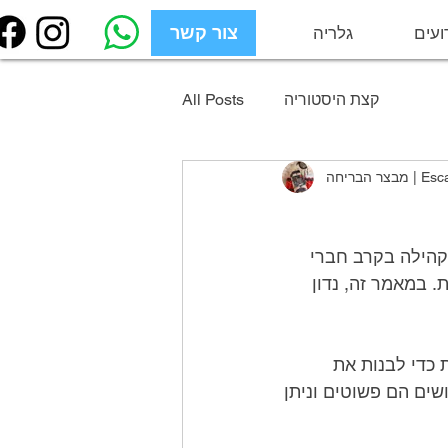
ועים
גלריה
צור קשר
צור קשר
קצת היסטוריה
All Posts
Escapegrou
פעילויות בניית קבוצות הן דרך מצוינת לשפר את עבודת הצוות ולטפח תחושת קהילה בקרב חברי 
הצוות. פעילויות אלו נועדו לקדם מיומנויות תקשורת, שיתוף פעולה ופתרון בעיות. במאמר זה, נדון 
הפעילות נקראת "בנה מגדל". זה מחייב את המשתתפים לעבוד בקבוצות קטנות כדי לבנות את 
המגדל הגבוה ביותר האפשרי באמצעות אספקה ​​ספורים בלבד. החומרים הדרושים הם פשוטים וניתן 