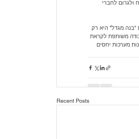
בעיות. פעילות זו יכולה להיעשות בכל סביבה והיא דרך מצוינת לשבור את הקרח ולגרום לחברי 
לסיכום, פעילויות בניית קבוצות הן חלק חשוב בהתפתחות של כל צוות. פעילות "בנה מגדל" היא רק 
דוגמה אחת לדרך מהנה ומרתקת לקידום עבודת צוות ושיתוף פעולה. על ידי עבודה משותפת לקראת 
מטרה משותפת, חברי הצוות יכולים ללמוד לתקשר ביעילות, לפתור בעיות ולבנות מערכות יחסים 
Recent Posts