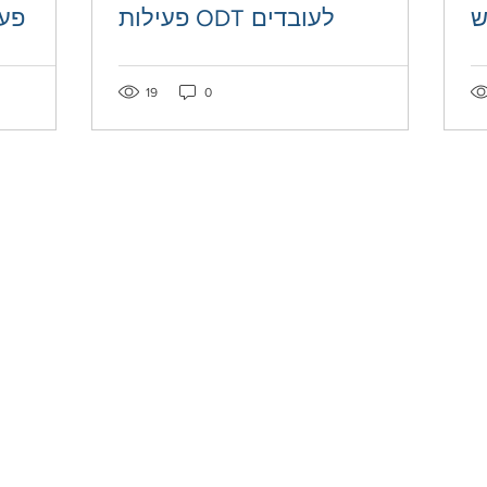
ש
פעילות ODT לעובדים
פעי
Post not marked as liked
Post not mar
19
0