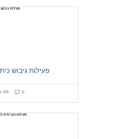
פעילות גיבוש כית
ked as liked
Post not marked as liked
415
0