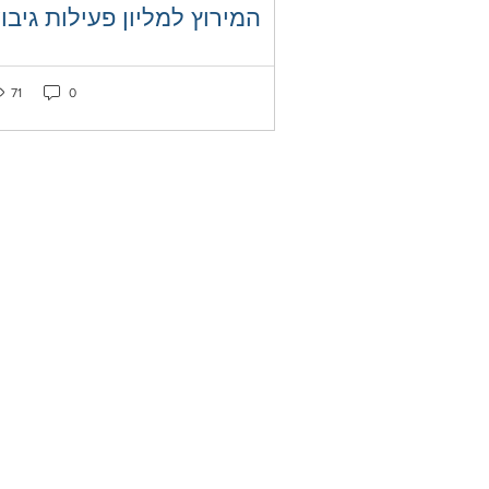
המירוץ למליון פעילות גיבו
ked as liked
Post not marked as liked
71
0