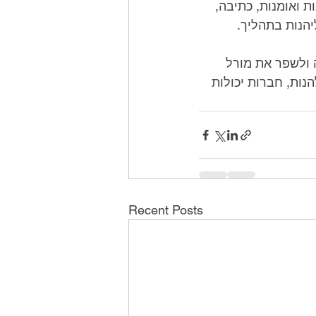
להפחית מתח ולטפח תחושת הישג. חברות יכולות לארח סדנאות בנושאי אומנות ואומנות, כתיבה, 
יהנות בתהליך.
לסיכום, ימי כיף לעובדים הם דרך מצוינת לבנות תרבות חיובית במקום העבודה ולשפר את מורל 
העובדים. על ידי מתן הזדמנויות לעובדים להתחבר, ללמוד מיומנויות חדשות ולהנות, חברות יכולות 
Recent Posts