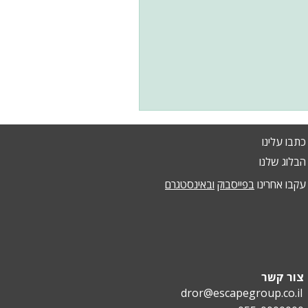
כתבו עלינו
הבלוג שלנו
עקבו אחרינו
בפייסבוק
ובאינסטגרם
צור קשר
dror@escapegroup.co.il