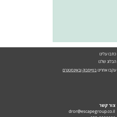
כתבו עלינו
הבלוג שלנו
עקבו אחרינו
בפייסבוק
ובאינסטגרם
צור קשר
dror@escapegroup.co.il