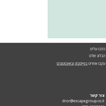
כתבו עלינו
הבלוג שלנו
עקבו אחרינו
בפייסבוק
ובאינסטגרם
צור קשר
dror@escapegroup.co.il