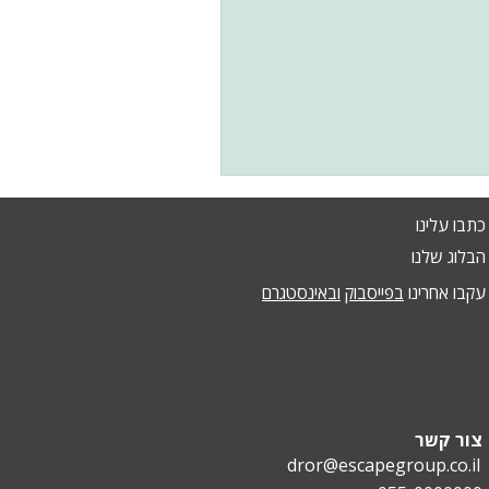
כתבו עלינו
הבלוג שלנו
עקבו אחרינו
בפייסבוק
ובאינסטגרם
צור קשר
dror@escapegroup.co.il