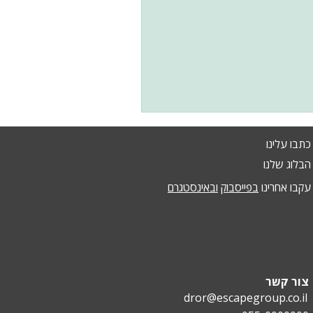
כתבו עלינו
הבלוג שלנו
עקבו אחרינו
בפייסבוק
ובאינסטגרם
צור קשר
dror@escapegroup.co.il