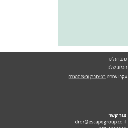
כתבו עלינו
הבלוג שלנו
עקבו אחרינו
בפייסבוק
ובאינסטגרם
צור קשר
dror@escapegroup.co.il