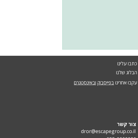
כתבו עלינו
הבלוג שלנו
עקבו אחרינו
בפייסבוק
ובאינסטגרם
צור קשר
dror@escapegroup.co.il