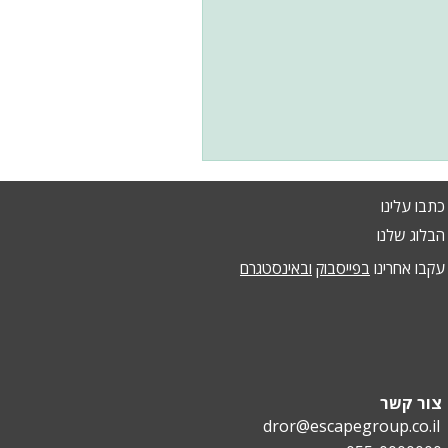
כתבו עלינו
הבלוג שלנו
עקבו אחרינו
בפייסבוק
ובאינסטגרם
צור קשר
dror@escapegroup.co.il