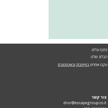
כתבו עלינו
הבלוג שלנו
עקבו אחרינו
בפייסבוק
ובאינסטגרם
צור קשר
dror@escapegroup.co.il