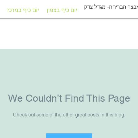
בצר הבריחה- מגדל צדק
יום כיף בצפון
יום כיף במרכז
יום כיף בצפון
יום כיף במרכז
We Couldn’t Find This Page
Check out some of the other great posts in this blog.