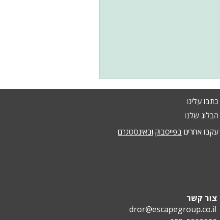
כתבו עלינו
הבלוג שלנו
עקבו אחרינו
בפייסבוק
ובאינסטגרם
צור קשר
dror@escapegroup.co.il