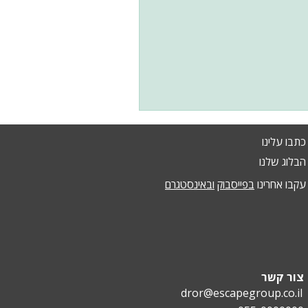
כתבו עלינו
הבלוג שלנו
עקבו אחרינו
בפייסבוק
ובאינסטגרם
צור קשר
dror@escapegroup.co.il