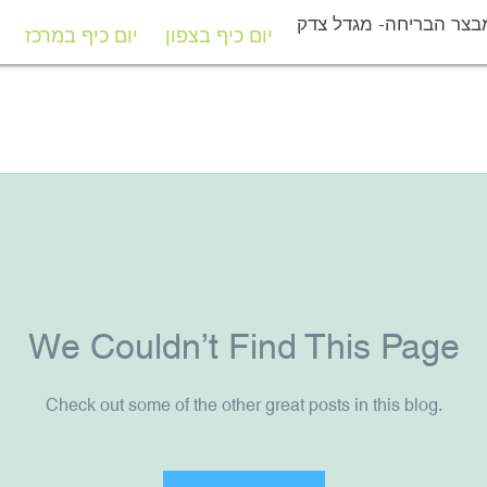
בצר הבריחה- מגדל צדק
יום כיף בצפון
יום כיף במרכז
יום כיף בצפון
יום כיף במרכז
We Couldn’t Find This Page
Check out some of the other great posts in this blog.