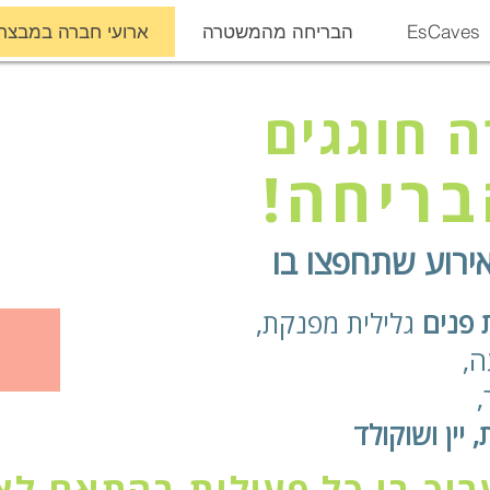
EsCaves
הבריחה מהמשטרה
ארועי חברה במבצר
ה חוגגים
ריחה!
אירוע שתחפצו בו
 פנים
גלילית מפנקת,
ה,
,
יין ושוקולד
רוך בו כל פעילות בהתאם לצ