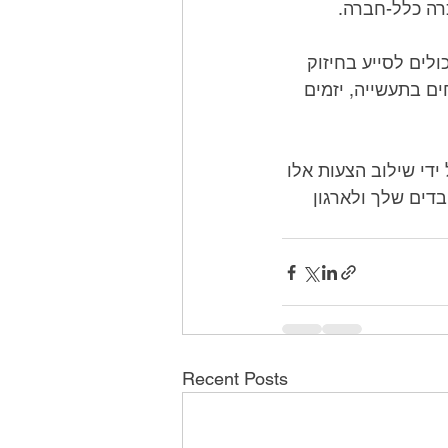
כרה כלל-חברה.
דוברים מרכזיים: דוברים מרכזיים יכולים לספק לעובדים השראה ומוטיבציה, ויכולים לסייע בחיזוק 
הערכים והמטרות של הארגון. הדוברים יכולים להגיע ממגוון רקעים, כולל מומחים בתעשייה, יזמים 
לסיכום, ימי הדרכה הם הזדמנות חשובה לעובדים ללמוד, לצמוח ולהתחבר. על ידי שילוב הצעות אלו 
בפעילויות יום ההדרכה שלך, תוכל ליצור אירוע בלתי נשכח ומשפיע שיועיל לעובדים שלך ולארגון 
Recent Posts