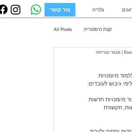
ועים
גלריה
צור קשר
צור קשר
קצת היסטוריה
All Posts
Escapegrou
ימי גיבוש הם חלק חשוב בפיתוח העובדים ומהווים הזדמנות חשובה לעובדים ללמוד מיומנויות 
מי גיבוש לעובדים:
סדנאות לפיתוח מקצועי: סדנאות לפיתוח מקצועי הן דרך מצוינת לעובדים ללמוד מיומנויות חדשות 
ולצמוח מקצועית. סדנאות אלו יכולות לכסות מגוון רחב של נושאים, כולל מנהיגות, תקשורת 
פעילויות לבניית צוות: פעילויות לבניית צוות הן דרך מצוינת לעובדים לבנות מערכות יחסים ולעבוד 