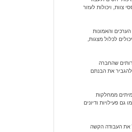
יחד כצוות. הפעילויות יכולות לנוע מהרפתקאות בחוץ למשחקים ואתגרים מבוססי צוות, ויכולות לעזור 
מפגשי תרבות חברה: מפגשי תרבות חברה הם דרך מצוינת לעובדים להבין את הערכים והאמונות 
המניעים את הארגון, וללמוד יותר על ההיסטוריה והשליחות שלו. מפגשים אלו יכולים לכלול מצגות, 
הדגמות מוצר: הדגמות מוצר הן דרך מצוינת לעובדים להבין את המוצרים והשירותים שהחברה 
מציעה, ולראות אותם בפעולה. זו יכולה להיות דרך מצוינת לחנך את העובדים ולהגביר את הבנתם 
הזדמנויות נטוורקינג: ימי גיבוש הם הזדמנות מצוינת לעובדים לנטוורקינג עם עמיתים ממחלקות 
שונות ועם מנהיגים מהארגון. זה יכול לכלול הזדמנויות לשיחות אחד על אחד, כמו גם פעילויות ודיונים 
הכרה ופרסים: הכרה ופרסים הם דרך מצוינת להראות הערכה לעובדים ולתגמל את העבודה הקשה 