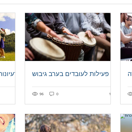
ה
פעילות לעובדים בערב גיבוש
רעיונות
Post not marked as liked
1 like. Post no
96
0
1