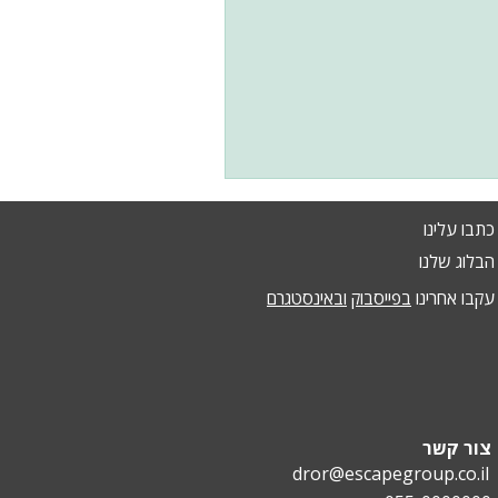
כתבו עלינו
הבלוג שלנו
עקבו אחרינו
בפייסבוק
ובאינסטגרם
צור קשר
dror@escapegroup.co.il