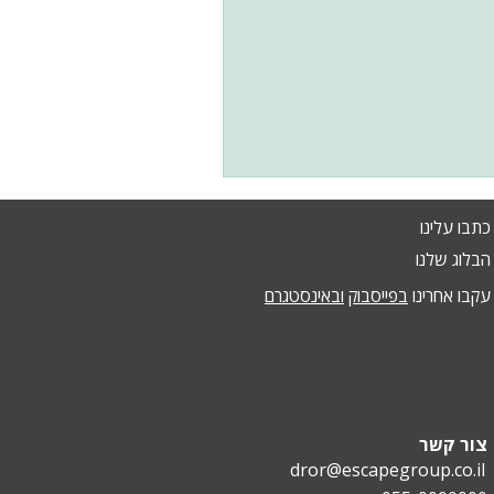
כתבו עלינו
הבלוג שלנו
עקבו אחרינו
בפייסבוק
ובאינסטגרם
צור קשר
dror@escapegroup.co.il