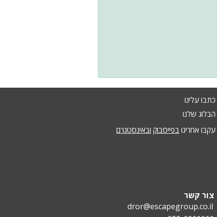
כתבו עלינו
הבלוג שלנו
עקבו אחרינו
בפייסבוק
ובאינסטגרם
צור קשר
dror@escapegroup.co.il