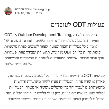
מבצר הבריחה | Escapegroup
Feb 13, 2023
2 min
פעילות ODT לעובדים
ODT, או Outdoor Development Training, היא גישת למידה
חווייתית שהפכה פופולרית יותר ויותר בשנים האחרונות. סוג זה של
אימון כולל פעילויות חוצות שנועדו לעזור לאנשים לפתח מיומנויות
מנהיגות, תקשורת ועבודת צוות. פעילויות ODT יכולות להיות כלי רב
ערך עבור חברות וארגונים המעוניינים לשפר את הכישורים והביצועים
של העובדים שלהם.
פעילויות ODT מתקיימות בחוץ, בדרך כלל בסביבה טבעית כמו יער,
פארק או שדה פתוח. הפעילויות נועדו להיות מאתגרות ודורשות
מהמשתתפים לעבוד יחד כדי להשלים משימה או מטרה. הפעילויות
יכולות לנוע בין אתגרים פיזיים, כגון טיולי הליכה או קורסי חבלים, ועד
תרגילים לפתרון בעיות הדורשים חשיבה ביקורתית וכישורי תקשורת.