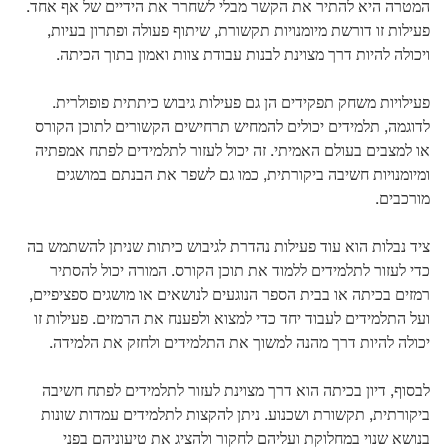
המטרה היא להתיר את הקשר מבלי לשחרר את הידיים של אף אחד.
פעילות זו דורשת מיומנויות תקשורת, שיתוף פעולה ופתרון בעיות,
ויכולה להיות דרך מצוינת לבנות עבודת צוות ואמון בתוך הכיתה.
פעילויות משחק תפקידים הן גם פעילות גיבוש כיתתית פופולרית.
לדוגמה, תלמידים יכולים להמחיש תרחישים הקשורים לתוכן הקורס
או למצבים בעולם האמיתי. זה יכול לעזור לתלמידים לפתח אמפתיה
ומיומנויות חשיבה ביקורתית, כמו גם לשפר את הבנתם במושגים
מורכבים.
ציד נבלות הוא עוד פעילות נהדרת לגיבוש כיתות שניתן להשתמש בה
כדי לעזור לתלמידים ללמוד את תוכן הקורס. המורה יכול להסתיר
רמזים בכיתה או בבית הספר הנוגעים לנושאים או מושגים ספציפיים,
ועל התלמידים לעבוד יחד כדי למצוא ולפענח את הרמזים. פעילות זו
יכולה להיות דרך מהנה למשוך את התלמידים ולחזק את הלמידה.
לבסוף, דיון בכיתה הוא דרך מצוינת לעזור לתלמידים לפתח חשיבה
ביקורתית, תקשורת ושכנוע. ניתן להקצות לתלמידים עמדות שונות
בנושא שנוי במחלוקת ועליהם לחקור ולהציג את טיעוניהם בפני