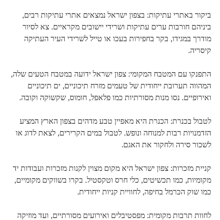
ביקור באתרי עתיקות: בצפון ישראל נמצאים אתרי עתיקות רבים,
ביניהם חורבות ערים עתיקות ושרידי יישובים מקראיים. צא לסיור
מודרך במגידו, בקר בחפירות בעכו או טייל לשרידי העיר העתיקה
קיסריה.
התפנקו עם המטבח המקומי: צפון ישראל ידועה במטבח הטעים שלה,
המהווה תערובת ייחודית של טעמים מזרח תיכוניים, ים תיכוניים
ואירופיים. נסו מנות מסורתיות כמו פלאפל, חומוס, שקשוקה וקובה.
לטבול בכנרת: הכנרת היא מאפיין טבע מדהים בצפון הארץ המציע
הזדמנויות רבות למנוחה ונופש. לטבול במים הקרירים, לצאת לדוג או
לשכור סירה ולחקור את האגם.
קניית מזכרות: צפון ישראל היא מקום מצוין לקנות מזכרות ועבודות יד
מקומיות, כמו תכשיטים, כלי חרס וטקסטיל. בקרו בשווקים מקומיים,
כמו שוק הכרמל בחיפה, לחוויית קניות ייחודית.
לחוות תרבות מקומית: מפסטיבלים ואירועים מסורתיים, ועד מוזיקה