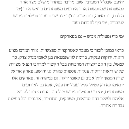
יחיעם שבגליל המערבי. שוב, מדובר בפתרון מושלם מצד אחד
למשפחות שמחפשות אחר אירועים משפחתיים בראש אחר (ימי
הולדת, בר מצווה, בת מצווה וכו') ומצד שני – עבור פעילויות גיבוש
לעובדים, ימי כיף לחברות ועוד.
ימי כיף ופעילות גיבוש – גם בפארקים
כדאי כמובן לזכור כי מעבר לאטרקציות ספציפיות, אזור המרכז מציע
ריאות ירוקות ענקית, בדומה לזו שנמצאת בגן לאומי מגדל צדק. כך
למשל, בין האטרקציות המרכזיות בכל הקשור למרחבי הפנאי מצויות
שלוש ריאות ירוקות ענקיות נוספות: פארק גני יהושע, פארק אריאל
שרון הסמוך לתל אביב וגן לאומי ירקון. גם במקרה זה, פארקים אלו
יתאימו לא רק לטיול קליל ופעילויות פנאי, אלא גם לאירועים
משפחתיים, ימי כיף ופעילות גיבוש מכל סוג. הסיבה: ניתן להביא
אליהם ולשלב בהם סדנאות, משחקים, תחרויות, אתגרים וכל פעילות
נבחרת אחרת.