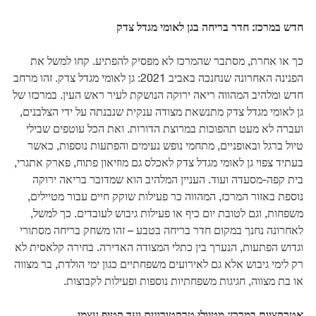
חדש במרכז: חדר בריחה בגן לאומי מגדל צדק
כך או אחרת, מסתבר שהמרכז לא מפסיק להפתיע. קחו למשל את
הפנינה האחרונה שנחנכה באביב 2021: גן לאומי מגדל צדק. זהו מרחב
חדש ומלהיב המהווה ריאה ירוקה הנושקת לעיר ראש העין. במרכזו של
גן לאומי מגדל צדק מתנשאת מצודה ענקית שנבנתה על ידי הצלבנים,
ועברה לא מעט תהפוכות במרוצת הדורות. ואת הכל עוטפים שבילי
טיול ברגל ובאופניים, מתחמי נופש נעימים והפתעות נוספות, כאשר
בעתיד צפוי גן לאומי מגדל צדק לאכלס גם מוזיאון פתוח, פארק אתגרי,
בית קפה-מסעדה ועוד. העניין המלהיב הוא שמדובר בריאה ירוקה
נוספת באזור המרכז, המהווה כר פעילות שוקק חיים עבור מטיילים,
משפחות, וגם לטובת יום כיף או פעילות גיבוש לעובדים. כך למשל,
לאחרונה נחנך במקום חדר בריחה בטבע – זהו משחק בריחה מסתורי
וגדוש הפתעות, הנערך בין כתלי המצודה האדירה. בחירה קלאסית לא
רק לימי גיבוש אלא גם לאירועים משפחתיים כגון ימי הולדת, בר מצווה
או בת מצווה, חגיגות משפחתיות נוספות ופעילות לקבוצות.
אטרקציות במרכז: מטיולי טרקטורונים ועד קטיף עצמי