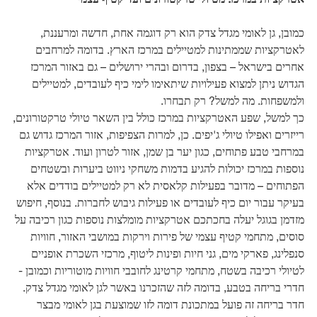
כמובן, גן לאומי מגדל צדק הוא רק דוגמה אחת, חדשה ומרעננת,
לאטרקציות שממתינות למטיילים במרכז הארץ. בדומה למרחבים
אחרים בישראל – בצפון, בדרום ובהרי ירושלים – גם באזור המרכז
הגדוש ניתן למצוא פעילויות שיתאימו לימי כיף לעובדים, למטיילים
ולמשפחות. מה למשל? רק תבחרו.
כך למשל, שפע האטרקציות במרכז כולל בין השאר טיולי טרקטורונים,
רייזרים ואפילו טיולי ג'יפים. כן, למרות הצפיפות, אזור המרכז גדוש גם
במרחבי טבע פתוחים, כגון יער בן שמן, אזור לטרון ועוד. אטרקציות
נוספות במרכז יכולות להגיע בדמות משחקי ניווט ביערות ובשטחים
הפתוחים – מדובר בפעילות קלאסית לא רק למטיילים בודדים אלא
בעיקר עבור יום כיף לעובדים או פעילות גיבוש לחברות. בנוסף, חיפוש
מזדמן בגוגל יעלה בחכתכם אטרקציות מומלצות נוספות כגון רכיבה על
סוסים, מתחמי קטיף עצמי של פירות וירקות במושבי האזור, חוויות
סנפלינג, פארקי מים, גני חיות ופינות ליטוף, מרכזי השכרת אופניים
לטיולי רכיבה בשטח, מתחמי קרטינג לחובבי חוויות מוטוריות וכמובן -
חדרי בריחה בטבע, בדומה לזה שהזכרנו באשר לגן לאומי מגדל צדק.
חדר בריחה זה פועל במתכונת דומה לזו שמוצעת בגן לאומי מבצר