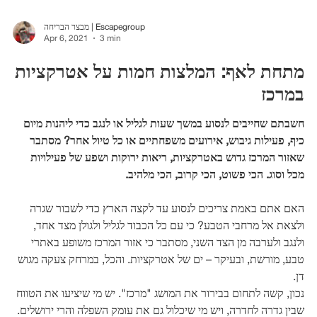
מבצר הבריחה | Escapegroup
Apr 6, 2021
3 min
מתחת לאף: המלצות חמות על אטרקציות
במרכז
חשבתם שחייבים לנסוע במשך שעות לגליל או לנגב כדי ליהנות מיום
כיף, פעילות גיבוש, אירועים משפחתיים או כל טיול אחר? מסתבר
שאזור המרכז גדוש באטרקציות, ריאות ירוקות ושפע של פעילויות
מכל וסוג. הכי פשוט, הכי קרוב, הכי מלהיב.
האם אתם באמת צריכים לנסוע עד לקצה הארץ כדי לשבור שגרה
ולצאת אל מרחבי הטבע? כי עם כל הכבוד לגליל ולגולן מצד אחד,
ולנגב ולערבה מן הצד השני, מסתבר כי אזור המרכז משופע באתרי
טבע, מורשת, ובעיקר – ים של אטרקציות. והכל, במרחק צעקה מגוש
דן.
נכון, קשה לתחום בבירור את המושג "מרכז". יש מי שיציעו את הטווח
שבין גדרה לחדרה, ויש מי שיכלול גם את עומק השפלה והרי ירושלים.