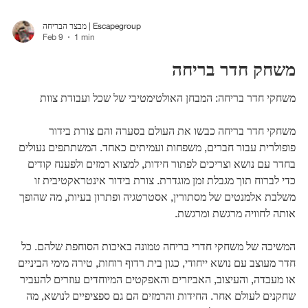
מבצר הבריחה | Escapegroup
Feb 9
1 min
משחק חדר בריחה
משחקי חדר בריחה: המבחן האולטימטיבי של שכל ועבודת צוות
משחקי חדר בריחה כבשו את העולם בסערה והם צורת בידור
פופולרית עבור חברים, משפחות ועמיתים כאחד. המשתתפים נעולים
בחדר עם נושא וצריכים לפתור חידות, למצוא רמזים ולפענח קודים
כדי לברוח תוך מגבלת זמן מוגדרת. צורת בידור אינטראקטיבית זו
משלבת אלמנטים של מסתורין, אסטרטגיה ופתרון בעיות, מה שהופך
אותה לחוויה מרגשת ומרגשת.
המשיכה של משחקי חדרי בריחה טמונה באיכות הסוחפת שלהם. כל
חדר מעוצב עם נושא ייחודי, כגון בית רדוף רוחות, טירה מימי הביניים
או מעבדה, והעיצוב, האביזרים והאפקטים המיוחדים עוזרים להעביר
שחקנים לעולם אחר. החידות והרמזים הם גם ספציפיים לנושא, מה