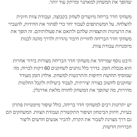
שהופך את המשחק למאתגר ומרתק עוד יותר.
משחקי חדר בריחה מיועדים לשחק בקבוצה, ועבודת צוות חיונית
להצלחה. על המשתתפים לעבוד יחד כדי לפתור את החידות, להעביר
את הרעיונות והתצפיות שלהם ולתאם את פעולותיהם. זה הופך את
משחקי חדר הבריחה לחוויית חיבור נהדרת ולדרך מהנה לבנות
מיומנויות עבודת צוות.
היבט נוסף שמייחד את משחקי חדר הבריחה מצורות בידור אחרות
הוא מגבלת הזמן. בדרך כלל נותנים לשחקנים 60 דקות לברוח, מה
שמוסיף תחושת דחיפות והתרגשות למשחק. אילוץ הזמן מעודד
שחקנים לחשוב בצורה יצירתית, לעבוד ביעילות ולקבל החלטות
מהירות, מה שהופך את המשחק לחוויה מלאת אדרנלין.
יש יתרונות רבים למשחקי חדר בריחה, כולל שיפור מיומנויות פתרון
בעיות, חיזוק הביטחון ושיפור התקשורת ועבודת הצוות. המשחקים הם
גם דרך מצוינת לשבור את הקרח, להכיר אנשים חדשים וליצור
חברויות חדשות.