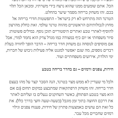
הכל. אתם שומעים ממנו שהוא נרצח בידי משרתיו, ומכאן הכל תלוי
בכם. זהו משחק בריחה מסמר שיער בהחלט.
הטרנד הזה מתרחש לא רק בישראל - התפשטות חדרי בריחה אל
מחוץ לגבולותיהם הראשוניים מהווה טרנד עולמי. זאת כחלק מהרצון
להוסיף לאתרי טבע ואתרים היסטוריים תוכן נוסף. במילים פשוטות:
סיור משפחתי או יום כיף במצודה כמו מגדל צדק הוא נחמד למדי, אבל
אם מוסיפים לנוסחה גם משחק חדר בריחה – הדבר הופך לחוויה בעלת
רבדים נוספים, מה שגם יאפשר למגנט אליה פעילות גיבוש של חברות,
ימי הולדת, אירועים משפחתיים ועוד.
חידות, צפנים ורמזים – גם בחדר בריחה בטבע
ולכל מי שעדיין לא ממש מצוי בטרנד, הנה הסבר קצר על מהו בעצם
חדר בריחה. זהו משחק הרפתקאות שמתבצע במקום תחום (גם אם
הוא מצוי בטבע הפתוח), כאשר השחקנים ננעלים בו ועליהם לאתר
את דרכם החוצה בתוך זמן מוגבל (כשעה-שעה וחצי בדרך כלל). את
כל זאת הם עושים באמצעות פתרון של חידות, פענוח צפנים וגילוי
רמזים שחבויים מכל עבר.