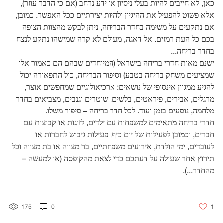
כאן, לא חייבים להיות בעלי ניסיון או ידע נרחב (אם כי הדבר עוזר),
אלא פשוט להפעיל את ההיגיון ולהיות יצירתיים ככל האפשר. כמובן,
אם נתקעים על משימה בחדר הבריחה, ניתן לבקש מהצוות הצופה
בכם כל העת רמזים. אל דאגה, מעולם לא קרה שמישהו נתקע לנצח
בחדר בריחה...
ישנם מאות חדרי בריחה בישראל (המיוחדים שבהם הם כאמור אלו
שמציעים משחק בריחה בטבע) וסיפור הבריחה, כול התפאורה יכול
להגיע ממגוון אינסופי של נושאים: ארכיאולוגיים שמחפשים אוצר,
מרגלים, אבירים, פיראטים, בלשים, שוטרים וגנבים, מצביאים בחדר
מלחמה, נוסעים בזמן ועוד. לכל חדר בריחה – סיפור משלו.
חדרי בריחה מתאימים למשפחות עם ילדים, לזוגות או קבוצות עם
חברים, וכמובן לפעילות של יום כיף, פעילות גיבוש לחברות או
לעובדים, ימי הולדת, אירועים משפחתיים, בר מצווה או בת מצווה וכל
תירוץ אחר שעולה על דעתכם כדי לצאת מהקופסה (או למעשה –
מהחדר...).
175
0
1