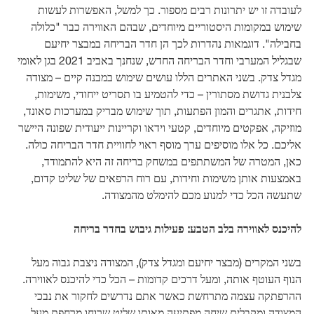
לעובדה זו יש יתרונות רבים מספור. כך למשל, האפשרות לעשות
שימוש במקומות היסטוריים מיוחדים, שבהם האווירה כבר "כלולה
בחבילה". דוגמאות נהדרות לכך הן חדר הבריחה במבצר יחיעם
שבגליל המערבי וחדר הבריחה החדש, שנחנך באביב 2021 בגן לאומי
מגדל צדק. בשני האתרים הללו עושים שימוש במבנה קיים – מצודה
צלבנית גדושת מסתורין – כדי להטמיע בו תסריט ייחודי, משימות,
חידות, אתגרים והמון הפתעות, תוך שימוש מבריק במערכות סאונד,
מוזיקה, אפקטים מיוחדים, קטעי וידאו וקריינות ייעודית שפונה היישר
אליכם. כל אלו מוסיפים ערך מוסף ראוי לחוויית חדר הבריחה כולה.
כאן, המטרה של המשתתפים במשחק בריחה זה היא להתמודד,
באמצעות אותן משימות וחידות, עם רוח הרפאים של שליט קדום,
שתעשה הכל כדי למנוע מכם להימלט מהמצודה.
להיכנס לאווירה בלב הטבע: פעילות גיבוש בחדר בריחה
בשני המקרים (מבצר יחיעם ומגדל צדק), המצודה ניצבת גבוה מעל
הנוף העוטף אותה, ומעל דרכים קדומות – הכל כדי להיכנס לאווירה.
ההרפתקה עצמה מתרחשת כאשר אתם נדרשים לחקור את נבכי
המצודה ומקבלים שיחה מפתיעה מאותו שליט שרוחו מרחפת מעל