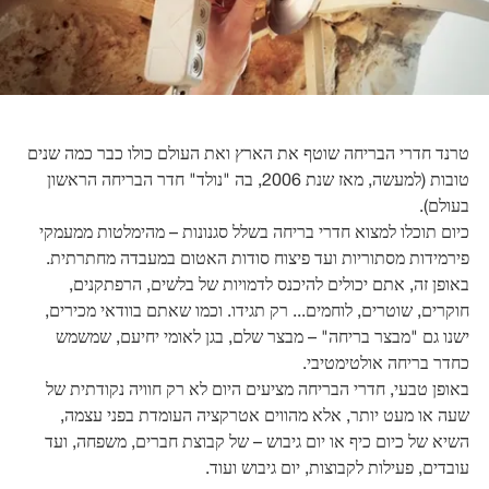
טרנד חדרי הבריחה שוטף את הארץ ואת העולם כולו כבר כמה שנים
טובות (למעשה, מאז שנת 2006, בה "נולד" חדר הבריחה הראשון
בעולם).
כיום תוכלו למצוא חדרי בריחה בשלל סגנונות – מהימלטות ממעמקי
פירמידות מסתוריות ועד פיצוח סודות האטום במעבדה מחתרתית.
באופן זה, אתם יכולים להיכנס לדמויות של בלשים, הרפתקנים,
חוקרים, שוטרים, לוחמים... רק תגידו. וכמו שאתם בוודאי מכירים,
ישנו גם "מבצר בריחה" – מבצר שלם, בגן לאומי יחיעם, שמשמש
כחדר בריחה אולטימטיבי.
באופן טבעי, חדרי הבריחה מציעים היום לא רק חוויה נקודתית של
שעה או מעט יותר, אלא מהווים אטרקציה העומדת בפני עצמה,
השיא של כיום כיף או יום גיבוש – של קבוצת חברים, משפחה, ועד
עובדים, פעילות לקבוצות, יום גיבוש ועוד.