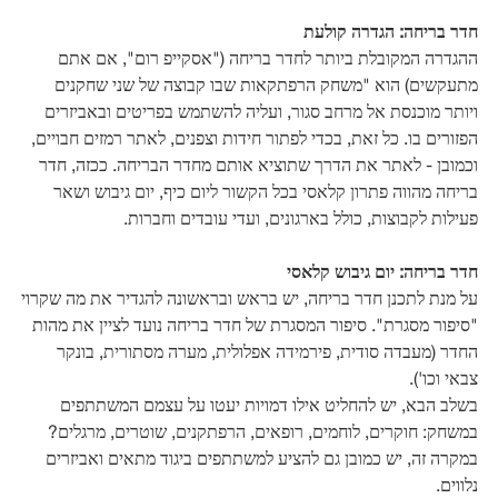
חדר בריחה: הגדרה קולעת
ההגדרה המקובלת ביותר לחדר בריחה ("אסקייפ רום", אם אתם
מתעקשים) הוא "משחק הרפתקאות שבו קבוצה של שני שחקנים
ויותר מוכנסת אל מרחב סגור, ועליה להשתמש בפריטים ובאביזרים
הפזורים בו. כל זאת, בכדי לפתור חידות וצפנים, לאתר רמזים חבויים,
וכמובן - לאתר את הדרך שתוציא אותם מחדר הבריחה. ככזה, חדר
בריחה מהווה פתרון קלאסי בכל הקשור ליום כיף, יום גיבוש ושאר
פעילות לקבוצות, כולל בארגונים, ועדי עובדים וחברות.
חדר בריחה: יום גיבוש קלאסי
על מנת לתכנן חדר בריחה, יש בראש ובראשונה להגדיר את מה שקרוי
"סיפור מסגרת". סיפור המסגרת של חדר בריחה נועד לציין את מהות
החדר (מעבדה סודית, פירמידה אפלולית, מערה מסתורית, בונקר
צבאי וכו').
בשלב הבא, יש להחליט אילו דמויות יעטו על עצמם המשתתפים
במשחק: חוקרים, לוחמים, רופאים, הרפתקנים, שוטרים, מרגלים?
במקרה זה, יש כמובן גם להציע למשתתפים ביגוד מתאים ואביזרים
נלווים.