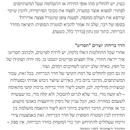
כעת, יש להחליט מהו אופי החידה או התעלומה שעל המשתתפים
לפתור: למצוא אוצר במערה, לפצח את מבוכי הפירמידה, להכין שיקוי
שירפא את העולם ממגפה, לפענח צופן שינטרל פצצה אדירה?
בסופו של דבר, שלב זה אמור להביא למטרה הסופית: היציאה מחדר
הבריחה, בתוך זמן נתון (בדרך כלל, כשעה).
חדר בריחה: יוצרים "תסריט"
אחרי שכל ההחלטות האלו נלקחו, יש לרדת לפרטים, ולכתוב תסריט:
איך ייראה החדר, אילו חפצים ופריטים יוטמנו בו, מה יהיה תפקידו של
כל חפץ, באיזה שלב יינתנו לשחקנים רמזים, ועוד.
זה גם הזמן להחליט על רמת הקושי של חדר הבריחה. בכל זאת, עבור
המשתתפים, מדובר ביום כיף, באירוע שיוצר גיבוש אמיתי ובפעילות
קבוצתית מדליקה. לכן, חשוב ליצור חדר בריחה ברמת קושי מתאימה
– לא קשה מדי, כדי שלא לגרום לתסכול, ולא קלה מדי, כזו שעשויה
לשעמם במהרה. כאן, הכל עניין של ניסיון והיוועצות באנשי מקצוע.
כך או אחרת, הדבר החשוב ביותר הוא ליצור התאמה מושלמת בין
החידות לבין המטרה הסופית של חדר הבריחה. זאת באמצעות צירי
זרימה שעלולים להתרחש תוך כדי המשחק בחדר הבריחה. אין ספק –
מדובר באמנות בפני עצמה.