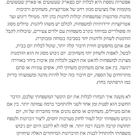
אפשרות נוספת היא לבלות יום בפארק שעשועים או פארק שעשועים.
מקומות אלו מציעים מגוון רחב של אטרקציות, משחקים ורכיבות
מהנות ומרגשות שמשפחות יכולות ליהנות בהן יחד. מטיולי ריגוש ועד
אטרקציות ידידותיות למשפחות, לכולם יש משהו ליהנות. טיולים מסוג
זה פופולריים במיוחד בקרב משפחות עם ילדים צעירים, שיכולות לקבל
הזדמנות לשחק וליהנות יחד בסביבה בטוחה ומבוקרת.
אם אתם מחפשים חווית חיבור קלה יותר, שקול לבלות יום בבית,
לבשל, ​​לאפות ולשחק יחד משחקים. יום גיבוש מסוג זה הוא הזדמנות
מצוינת למשפחות להאט את הקצב ולבלות זמן איכות ביחד באווירה
רגועה. בין אם אתם משחקים משחקי לוח, אופים עוגיות או סתם
מתרווחים על הספה, יום חיבור כזה יכול להיות מהנה ומשמעותי בדיוק
כמו הרפתקה בחוץ.
לא משנה איך תבחרו לבלות את יום הקשר המשפחתי שלכם, הדבר
החשוב הוא לפנות זמן אחד לשני ולהתחבר ברמה עמוקה יותר. בין אם
אתם מטיילים, משחקים או סתם נהנים אחד מחברתו של זה, יום
גיבוש משפחתי יכול לעזור לחזק מערכות יחסים, ליצור זיכרונות ולטפח
תחושת קרבה והבנה רבה יותר. אז למה לא לתכנן היום יום גיבוש
משפחתי ולהתחיל לבנות את הזיכרונות המיוחדים האלה שיחזיקו