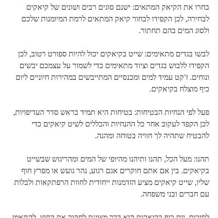
בחרו את הקיאק המתאים: ישנם סוגים רבים ושונים של קיאקים
לבחירה, לכן הקפידו לבחור קיאק המתאים לרמת המיומנות שלכם
ולסוג המים בהם תחתור.
לבשו בגדים מתאימים: שייט בקיאקים יכול להיות ספורט רטוב, לכן
הקפידו ללבוש בגדים וציוד מתאימים כדי לשמור על עצמכם יבשים
ונוחים. ז'קט עמיד למים ומכנסיים המתייבשים במהירות חיוניים ליום
כיף מוצלח בקיאקים.
פעל לפי הנחיות הבטיחות: בטיחות היא תמיד בראש סדר העדיפויות,
לכן הקפד לעקוב אחר כל ההנחיות והכללים לשיט קיאקים כדי
להבטיח שתהיה לך חוויה בטוחה ומהנה.
תהנו: מעל הכל, תהנו ותיהנו מהיופי של המים ומהריגוש שבשייט
בקיאקים. בין אם אתם חוקרים אגם רגוע, נהר גועש או מפרץ חוף
שליו, שייט קיאקים מציע הזדמנות ייחודית לחוות הרפתקאות ולבלות
עם חברים ובני משפחה.
לסיכום, יום כיף בקיאקים הוא דרך מצוינת לחקור את החוץ, להתאמן