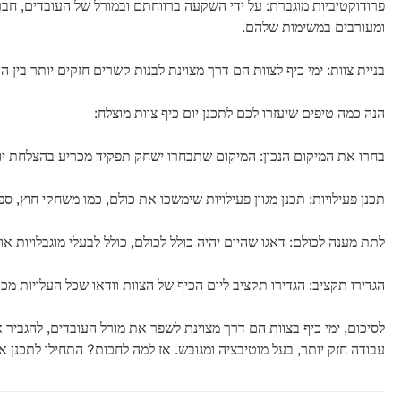
פרודוקטיביות מוגברת: על ידי השקעה ברווחתם ובמורל של העובדים, חבר
ומעורבים במשימות שלהם.
בניית צוות: ימי כיף לצוות הם דרך מצוינת לבנות קשרים חזקים יותר בין
הנה כמה טיפים שיעזרו לכם לתכנן יום כיף צוות מוצלח:
בחרו את המיקום הנכון: המיקום שתבחרו ישחק תפקיד מכריע בהצלחת יום ה
תכנן פעילויות: תכנן מגוון פעילויות שימשכו את כולם, כמו משחקי חוץ, 
לתת מענה לכולם: דאגו שהיום יהיה כולל לכולם, כולל לבעלי מוגבלויות או
הגדירו תקציב: הגדירו תקציב ליום הכיף של הצוות וודאו שכל העלויות מכ
לסיכום, ימי כיף בצוות הם דרך מצוינת לשפר את מורל העובדים, להגביר 
עבודה חזק יותר, בעל מוטיבציה ומגובש. אז למה לחכות? התחילו לתכנן 