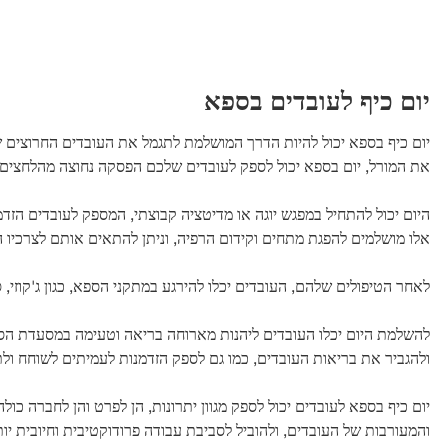
יום כיף לעובדים בספא
יום כיף בספא יכול להיות הדרך המושלמת לתגמל את העובדים החרוצים 
את המורל, יום בספא יכול לספק לעובדים שלכם הפסקה נחוצה מהלחצים ב
היום יכול להתחיל במפגש יוגה או מדיטציה קבוצתי, המספק לעובדים הזדמנות
אלו מושלמים להפגת מתחים וקידום הרפיה, וניתן להתאים אותם לצרכיו ה
לאחר הטיפולים שלהם, העובדים יכלו להירגע במתקני הספא, כגון ג'קוזי,
להשלמת היום יכלו העובדים ליהנות מארוחה בריאה וטעימה במסעדת הספא. 
ולהגביר את בריאות העובדים, כמו גם לספק הזדמנות לעמיתים לשוחח ול
יום כיף בספא לעובדים יכול לספק מגוון יתרונות, הן לפרט והן לחברה כו
והמעורבות של העובדים, ולהוביל לסביבת עבודה פרודוקטיבית וחיובית יות