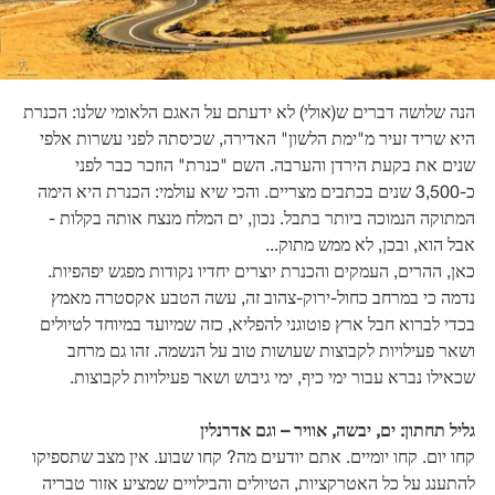
הנה שלושה דברים ש(אולי) לא ידעתם על האגם הלאומי שלנו: הכנרת
היא שריד זעיר מ"ימת הלשון" האדירה, שכיסתה לפני עשרות אלפי
שנים את בקעת הירדן והערבה. השם "כנרת" הוזכר כבר לפני
כ-3,500 שנים בכתבים מצריים. והכי שיא עולמי: הכנרת היא הימה
המתוקה הנמוכה ביותר בתבל. נכון, ים המלח מנצח אותה בקלות -
אבל הוא, ובכן, לא ממש מתוק...
כאן, ההרים, העמקים והכנרת יוצרים יחדיו נקודות מפגש יפהפיות.
נדמה כי במרחב כחול-ירוק-צהוב זה, עשה הטבע אקסטרה מאמץ
בכדי לברוא חבל ארץ פוטוגני להפליא, כזה שמיועד במיוחד לטיולים
ושאר פעילויות לקבוצות שעושות טוב על הנשמה. זהו גם מרחב
שכאילו נברא עבור ימי כיף, ימי גיבוש ושאר פעילויות לקבוצות.
גליל תחתון: ים, יבשה, אוויר – וגם אדרנלין
קחו יום. קחו יומיים. אתם יודעים מה? קחו שבוע. אין מצב שתספיקו
להתענג על כל האטרקציות, הטיולים והבילויים שמציע אזור טבריה