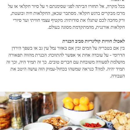
בכל מקרה, אל תחזרו הביתה לפני שסימנתם וי על סיור חקלאי או על
מרכז מבקרים בדגש חקלאי. מסתבר שכאן, החקלאות חיה ובועטת,
ורק מחכה לכם שתגלו את סודותיה: מקטיף עצמי חוויתי ועד סיורי
חקלאות אורגנית, מהמתקדמת מסוגה בעולם.
לאכול: חוויות קולינריות סביב הכנרת
בין אם בטבריה על המים ובין אם באזור נמל עין גב או בשפך הירדן
הדרומי - על עובדה אחת אי אפשר להתווכח: הכנרת מהווה תפאורה
מושלמת לסעודה משובחת עם חברים טובים. כך זה תמיד היה, וכך זה
תמיד יהיה. למה? כנראה שמשהו בכחול-עמוק הזה עושה היטב את
העבודה.