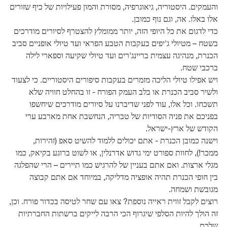
והעמקים. היסטוריה, גיאוגרפיה, מסורת והמון פעילויות של כיף שזורים
אלו באלו. אה, וגם נוף כמובן.
כדי לדגום את כל היופי הזה, יותר ממומלץ להצטרף לסיורים מודרכים
בשטח – מטיולי ג'יפים בעקבות הטבע הפראי ועד טיולי אופניים סביב
הכנרת, מנהיגה עצמית בריינג'רים ועד טיולי שקיעה וספארי לילה
ברכבי שטח.
ויש אפילו טיולי הליכה מזמרים בעקבות סיפורים היסטוריים. כי לצעוד
ולשיר סביב הכנרת או בלב העמק הפורח - זו בהחלט חוויה שלא
תשכחו. וכל אלו, עוד לפני שדיברנו על סיורים מודרכים שיחשפו
בפניכם את פניה הסודיות של טבריה, הנחשבת אחת מארבע ערי
הקודש של ארץ-ישראל.
וישנה כמובן הכנרת - אתם יכולים ללמוד להשיט סאפ (זהירות,
ממכר!), לחוות ספורט ימי גדוש אדרנלין, או לשוט ברוגע בקיאק, כמו
מגלי ארצות. ואם אתם בעניין של להרגיש כמו תיירים – הרי שהפלגה
בין חופי הכנרת תהיה אופציה מדליקה, במיוחד אם אתם קבוצה
מגובשת ושמחה.
רוצים לקבל זווית ראייה נוספת? צאו עם שחר לטיסה בכדור פורח. וכן,
זה הולך להיות הסלפי שיגרוף הכי הרבה לייקים ברשתות החברתיות
שלכם...