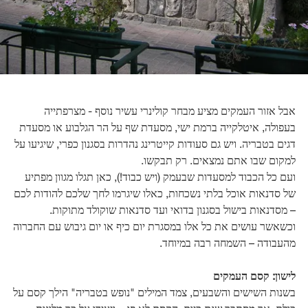
אבל אזור העמקים מציע מבחר קולינרי עשיר נוסף - מצרפתייה
בעפולה, איטלקייה ברמת ישי, מסעדת שף על הר הגלבוע או מסעדת
דגים בטבריה. ויש גם סעודות קייטרינג נהדרות בסגנון כפרי, שיגיעו על
למקום שבו אתם נמצאים. רק תבקשו.
ועם כל הכבוד למסעדות שבעמק (ויש כבוד!), כאן תגלו מגוון מפתיע
של סדנאות אוכל בלתי נשכחות, כאלו שיגרמו לחך שלכם להודות לכם
– מסדנאות בישול בסגנון בדואי ועד סדנאות שוקולד מתוקות.
וכשאשר עושים את כל אלו במסגרת יום כיף או יום גיבוש עם החברוה
מהעבודה – השמחה רבה במיוחד.
לישון: קסם העמקים
בשנות השישים והשבעים, צמד המילים "נופש בטבריה" הילך קסם על