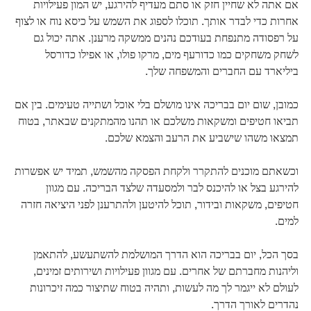
אם אתה לא שחיין חזק או סתם מעדיף להירגע, יש המון פעילויות
אחרות כדי לבדר אותך. תוכלו לספוג את השמש על כיסא נוח או לצוף
על רפסודה מתנפחת בעודכם נהנים ממשקה מרענן. אתה יכול גם
לשחק משחקים כמו כדורעף מים, מרקו פולו, או אפילו כדורסל
ביליארד עם החברים והמשפחה שלך.
כמובן, שום יום בבריכה אינו מושלם בלי אוכל ושתייה טעימים. בין אם
תביאו חטיפים ומשקאות משלכם או תהנו מהמתקנים שבאתר, בטוח
תמצאו משהו שישביע את הרעב והצמא שלכם.
וכשאתם מוכנים להתקרר ולקחת הפסקה מהשמש, תמיד יש אפשרות
להירגע בצל או להיכנס לבר ולמסעדה שלצד הבריכה. עם מגוון
חטיפים, משקאות ובידור, תוכל להיטען ולהתרענן לפני היציאה חזרה
למים.
בסך הכל, יום בבריכה הוא הדרך המושלמת להשתעשע, להתאמן
וליהנות מחברתם של אחרים. עם מגוון פעילויות ושירותים זמינים,
לעולם לא ייגמר לך מה לעשות, ותהיה בטוח שתיצור כמה זיכרונות
נהדרים לאורך הדרך.