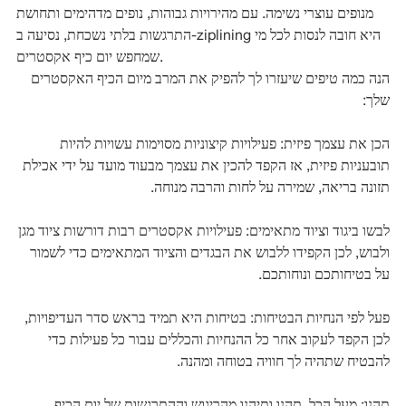
מנופים עוצרי נשימה. עם מהירויות גבוהות, נופים מדהימים ותחושת
התרגשות בלתי נשכחת, נסיעה ב-ziplining היא חובה לנסות לכל מי
שמחפש יום כיף אקסטרים.
הנה כמה טיפים שיעזרו לך להפיק את המרב מיום הכיף האקסטרים
שלך:
הכן את עצמך פיזית: פעילויות קיצוניות מסוימות עשויות להיות
תובעניות פיזית, אז הקפד להכין את עצמך מבעוד מועד על ידי אכילת
תזונה בריאה, שמירה על לחות והרבה מנוחה.
לבשו ביגוד וציוד מתאימים: פעילויות אקסטרים רבות דורשות ציוד מגן
ולבוש, לכן הקפידו ללבוש את הבגדים והציוד המתאימים כדי לשמור
על בטיחותכם ונוחותכם.
פעל לפי הנחיות הבטיחות: בטיחות היא תמיד בראש סדר העדיפויות,
לכן הקפד לעקוב אחר כל ההנחיות והכללים עבור כל פעילות כדי
להבטיח שתהיה לך חוויה בטוחה ומהנה.
תהנו: מעל הכל, תהנו ותיהנו מהריגוש וההתרגשות של יום הכיף