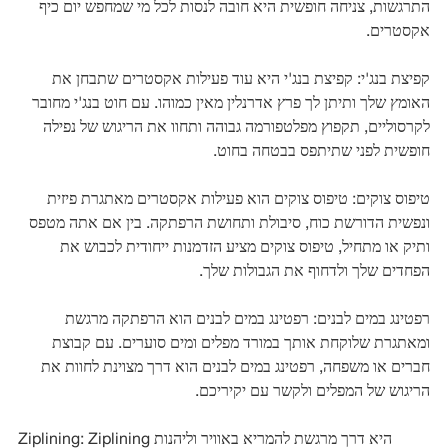
התרגשות, צניחה חופשית היא חובה לנסות לכל מי שמחפש יום כיף
אקסטרים.
קפיצת בנג'י: קפיצת בנג'י היא עוד פעילות אקסטרים שתבחן את
האומץ שלך ותיתן לך פרץ אדרנלין מאין כמוהו. עם חוט בנג'י מחובר
לקרסוליים, תקפוץ מפלטפורמה גבוהה ותחוו את הריגוש של נפילה
חופשית לפני שתיתפס בבטחה בחוט.
טיפוס צוקים: טיפוס צוקים הוא פעילות אקסטרים מאתגרת פיזית
ונפשית הדורשת כוח, סיבולת ותחושת הרפתקה. בין אם אתה מטפס
ותיק או מתחיל, טיפוס צוקים מציע הזדמנות ייחודית לכבוש את
הפחדים שלך ולדחוף את הגבולות שלך.
רפטינג במים לבנים: רפטינג במים לבנים הוא הרפתקה מרגשת
ומאתגרת שלוקחת אותך במורד מפלים ומים סוערים. עם קבוצת
חברים או משפחה, רפטינג במים לבנים הוא דרך מצוינת לחוות את
הריגוש של המפלים ולקשר עם יקיריכם.
Ziplining: Ziplining היא דרך מרגשת להמריא באוויר וליהנות