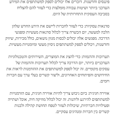
פיננסים וחדשנות. דוברים אלו יכולים לספק למשתתפים את המידע
העדכני ביותר ושיטות עבודה מומלצות כדי לעזור להם להצליח
בסביבה העסקית התחרותית של היום.
סדנאות עסקיות: כדי לעזור לחברות ליישם את הידע החדש שלהן
הלכה למעשה, יום הכשרה צריך לכלול סדנאות מעשיות ומפגשי
הדרכה. מפגשים אלה יכולים לכסות מגוון נושאים, כולל מכירות, שיווק
וחדשנות, ויכולים לספק למשתתפים ניסיון מעשי ומיומנויות מעשיות.
תערוכות והדגמות: כדי להציג את המוצרים, השירותים והטכנולוגיות
העדכניים ביותר, יום הדרכה צריך לכלול תערוכות והדגמות של
עסקים מקומיים. זה יכול לספק למשתתפים את ההזדמנות לראות את
החידושים והפיתוחים האחרונים, וליצור קשרים בעלי ערך עם חברות
ויזמים.
אווירה חגיגית: ביום גיבוש צריך להיות אווירה חגיגית, עם הזדמנויות
למשתתפים להירגע וליהנות. זה יכול לכלול מוזיקה חיה, אוכל ושתייה
ופעילויות חברתיות, שיכולות לעזור לטפח תחושת קהילה ולבנות
קשרים בין חברות ומנהיגים עסקיים.