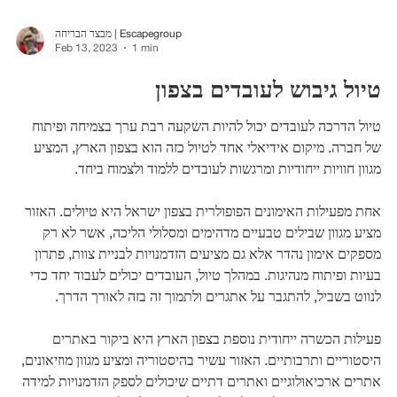
מבצר הבריחה | Escapegroup
Feb 13, 2023
1 min
טיול גיבוש לעובדים בצפון
טיול הדרכה לעובדים יכול להיות השקעה רבת ערך בצמיחה ופיתוח
של חברה. מיקום אידיאלי אחד לטיול כזה הוא בצפון הארץ, המציע
מגוון חוויות ייחודיות ומרגשות לעובדים ללמוד ולצמוח ביחד.
אחת מפעילות האימונים הפופולרית בצפון ישראל היא טיולים. האזור
מציע מגוון שבילים טבעיים מדהימים ומסלולי הליכה, אשר לא רק
מספקים אימון נהדר אלא גם מציעים הזדמנויות לבניית צוות, פתרון
בעיות ופיתוח מנהיגות. במהלך טיול, העובדים יכולים לעבוד יחד כדי
לנווט בשביל, להתגבר על אתגרים ולתמוך זה בזה לאורך הדרך.
פעילות הכשרה ייחודית נוספת בצפון הארץ היא ביקור באתרים
היסטוריים ותרבותיים. האזור עשיר בהיסטוריה ומציע מגוון מוזיאונים,
אתרים ארכיאולוגיים ואתרים דתיים שיכולים לספק הזדמנויות למידה