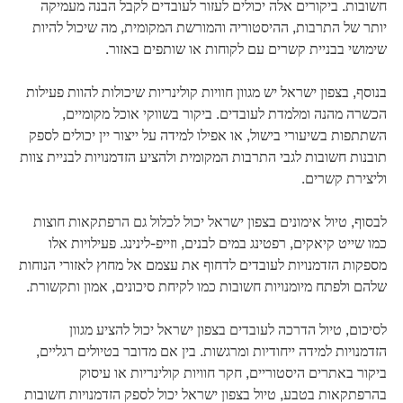
חשובות. ביקורים אלה יכולים לעזור לעובדים לקבל הבנה מעמיקה
יותר של התרבות, ההיסטוריה והמורשת המקומית, מה שיכול להיות
שימושי בבניית קשרים עם לקוחות או שותפים באזור.
בנוסף, בצפון ישראל יש מגוון חוויות קולינריות שיכולות להוות פעילות
הכשרה מהנה ומלמדת לעובדים. ביקור בשווקי אוכל מקומיים,
השתתפות בשיעורי בישול, או אפילו למידה על ייצור יין יכולים לספק
תובנות חשובות לגבי התרבות המקומית ולהציע הזדמנויות לבניית צוות
וליצירת קשרים.
לבסוף, טיול אימונים בצפון ישראל יכול לכלול גם הרפתקאות חוצות
כמו שייט קיאקים, רפטינג במים לבנים, וזייפ-לינינג. פעילויות אלו
מספקות הזדמנויות לעובדים לדחוף את עצמם אל מחוץ לאזורי הנוחות
שלהם ולפתח מיומנויות חשובות כמו לקיחת סיכונים, אמון ותקשורת.
לסיכום, טיול הדרכה לעובדים בצפון ישראל יכול להציע מגוון
הזדמנויות למידה ייחודיות ומרגשות. בין אם מדובר בטיולים רגליים,
ביקור באתרים היסטוריים, חקר חוויות קולינריות או עיסוק
בהרפתקאות בטבע, טיול בצפון ישראל יכול לספק הזדמנויות חשובות