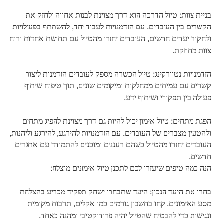
בניית צוות: טיול הדרכה הוא דרך מצוינת לבנות אחווה ולחזק את
הקשרים בין העובדים. עם הזדמנויות לעבוד יחד, להשתתף בפעילויות
ולחקור יעדים חדשים, העובדים יחזרו מהטיול עם תחושת אחדות ורוח
צוות מחוזקת.
הזדמנויות נטוורקינג: טיול הכשרה מספק לעובדים הזדמנות ליצור
קשרים עם עמיתים ממחלקות ומיקומים שונים, תוך טיפוח שיתוף
פעולה בין תפקודי ושיתוף ידע.
הפגת מתחים: טיול אימון יכול להיות גם דרך מצוינת להפיג מתחים
ולהטעין מצברים של העובדים. עם הזדמנויות להירגע, להירגע וליהנות,
העובדים יחזרו מהטיול כשהם רעננים ומוכנים להתמודד עם אתגרים
חדשים.
הנה כמה טיפים שיעזרו לכם לתכנן טיול אימונים מוצלח:
בחרו את היעד הנכון: היעד שתבחרו ישחק תפקיד מכריע בהצלחת
מסע האימונים. קחו בחשבון גורמים כמו אקלים, תרבות מקומית
ונגישות כדי להבטיח שהטיול יהיה פרודוקטיבי ומהנה כאחד.