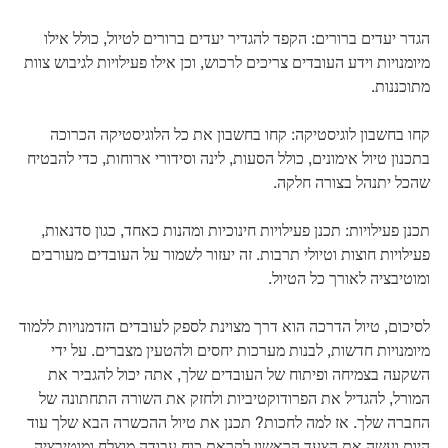
הגדר יעדים ברורים: הקפד להגדיר יעדים ברורים לטיול, כולל אילו
מיומנויות וידע העובדים צריכים לרכוש, וכן אילו פעילויות לגיבוש צוות
מתוכננות.
קחו בחשבון לוגיסטיקה: קחו בחשבון את כל הלוגיסטיקה הכרוכה
בתכנון טיול אימונים, כולל הסעות, לינה וסידורי ארוחות, כדי להבטיח
שהכל יתנהל בצורה חלקה.
תכנן פעילויות: תכנן פעילויות חינוכיות ומהנות כאחד, כגון סדנאות,
פעילויות חוצות וטיולי תרבות. זה יעזור לשמור על העובדים מעורבים
ומוטיבציה לאורך כל הטיול.
לסיכום, טיול הדרכה הוא דרך מצוינת לספק לעובדים הזדמנויות ללמוד
מיומנויות חדשות, לבנות מערכות יחסים ולהטעין מצברים. על ידי
השקעה בצמיחה ופיתוח של העובדים שלך, אתה יכול להגביר את
המורל, להגדיל את הפרודוקטיביות ולחזק את השורה התחתונה של
החברה שלך. אז למה לחכות? תכנן את טיול ההכשרה הבא שלך עוד
היום ועשה את הצעד הראשון לקראת כוח עבודה מוצלח ומוטיבציה