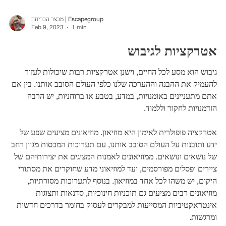
מבצר הבריחה | Escapegroup
Feb 9, 2023
1 min
אטרקציות לגיבוש
גיבוש הוא מסע לכל החיים, וישנן אטרקציות רבות שיכולות לעזור
להעמיק את ההבנה וההערכה שלנו כלפי העולם הסובב אותנו. בין אם
אתם מתעניינים באומנויות, במדע, בטבע או ברוחניות, יש הרבה
הזדמנויות לחקור וללמוד.
אטרקציה פופולרית לאימון היא מוזיאון. מוזיאונים מציעים שפע של
ידע ותובנות על העולם הסובב אותנו, עם תערוכות המכסות מגוון רחב
של נושאים ונושאים. ממוזיאונים לאמנות המציגים את יצירותיהם של
ציירים ופסלים מפורסמים, ועד למוזיאוני מדע שחוקרים את מסתורי
היקום, יש משהו לכל אחד במוזיאון. בנוסף לתערוכות מסורתיות,
מוזיאונים רבים מציעים גם תוכניות חינוכיות, סדנאות ותצוגות
אינטראקטיביות המסייעות למבקרים לעסוק בחומר בדרכים חדשות
ומרגשות.