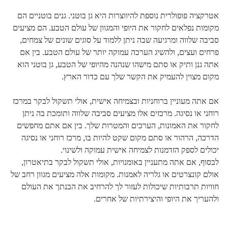
אטרקציה פופולרית נוספת להיווצרות היא גן בוטני. גנים בוטניים הם
מקומות נפלאים לחקור את היופי והמגוון של עולם הטבע. הם מציעים
סביבה שלווה ומרגיעה שבה ניתן ללמוד על סוגים שונים של צמחים,
פרחים ועצים, ולהשיג הערכה עמוקה יותר של עולם הטבע. בין אם
אתה גנן ותיק או סתם מישהו שנהנה מהיופי של הטבע, גן בוטני הוא
מקום מצוין להעמיק את הקשר שלך עם כדור הארץ.
אם אתה מעוניין ברוחניות ובצמיחה אישית, אולי תשקול לבקר במרכז
רוחני או נסיגה. מרכזים אלו מציעים סביבה שלווה ותומכת בה ניתן
לחקור את האמונות, הערכים והמטרות שלך. בין אם אתם מחפשים
הדרכה, הרהור או סתם מקום שקט להיות בו, מרכז רוחני או נסיגה
יכולים לספק הזדמנות לצמיחה אישית עמוקה ולשינוי.
לבסוף, אם אתה מתעניין באומנויות, אולי תשקול לבקר בתיאטרון,
אולם קונצרטים או גלריה לאמנות. מקומות אלה מציעים מגוון רחב של
חוויות תרבותיות שיכולות לעזור לך להרחיב את הבנתך את העולם
ולהעריך את היופי והיצירתיות של אחרים.